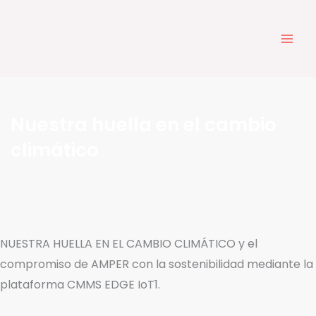
Ir
al
contenido
Nuestra huella en el cambio
climático
NUESTRA HUELLA EN EL CAMBIO CLIMÁTICO y el
compromiso de AMPER con la sostenibilidad mediante la
plataforma CMMS EDGE IoT1.