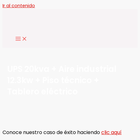
Ir al contenido
UPS 20kva + Aire industrial
12.3kw + Piso técnico +
Tablero eléctrico
Conoce nuestro caso de éxito haciendo
clic aquí