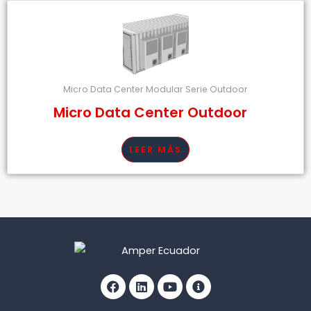
Micro Data Center Modular Serie Outdoor
Micro Data Center Outdoor
LEER MÁS
Facebook
Linkedin
Youtube
Info-
circle