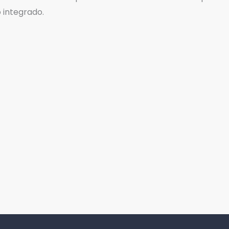
 integrado.