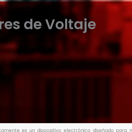
es de Voltaje
icamente es un dispositivo electrónico diseñado para 