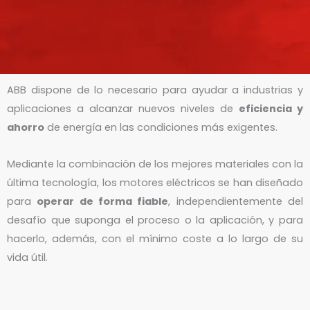
ABB dispone de lo necesario para ayudar a industrias y
aplicaciones a alcanzar nuevos niveles de
eficiencia y
ahorro
de energía en las condiciones más exigentes.
Mediante la combinación de los mejores materiales con la
última tecnología, los motores eléctricos se han diseñado
para
operar de forma fiable
, independientemente del
desafío que suponga el proceso o la aplicación, y para
hacerlo, además, con el mínimo coste a lo largo de su
vida útil.