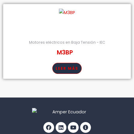
Motores eléctricos en Baja Tensión - IEC
M3BP
LEER MÁS
Facebook
Linkedin
Youtube
Info-
circle