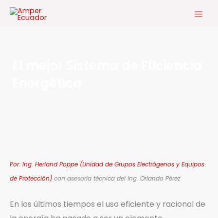
Ir
al
contenido
El mejor Sistema de Eficiencia
Energética
Por: Ing. Herland Poppe (Unidad de Grupos Electrógenos y Equipos
de Protección)
con asesoría técnica del Ing. Orlando Pérez
En los últimos tiempos el uso eficiente y racional de