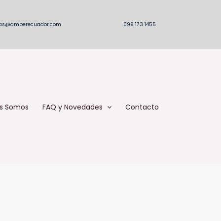
as@amperecuador.com
099 173 1455
s Somos
FAQ y Novedades
Contacto