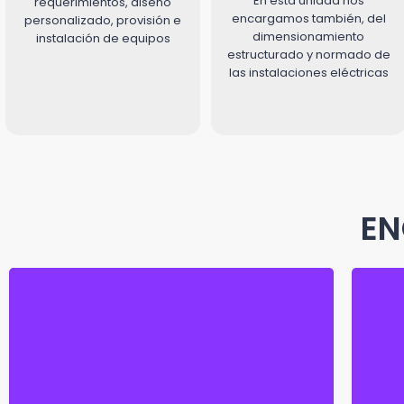
En esta unidad nos
requerimientos, diseño
encargamos también, del
personalizado, provisión e
dimensionamiento
instalación de equipos
estructurado y normado de
las instalaciones eléctricas
EN
Calle Gosalvez Nro. 240 Casi 6
LA PAZ |
K
de Agosto PB
Ma