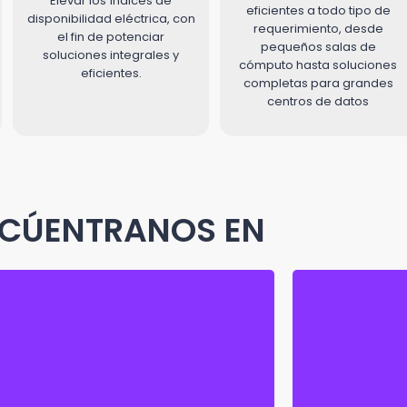
Elevar los índices de
eficientes a todo tipo de
disponibilidad eléctrica, con
requerimiento, desde
el fin de potenciar
pequeños salas de
soluciones integrales y
cómputo hasta soluciones
eficientes.
completas para grandes
centros de datos
CÚENTRANOS EN
m 3.5 Av. Juan Tanca
GUAYAQUIL |
9961 NW 75
rengo Lotización Satirion Segundo