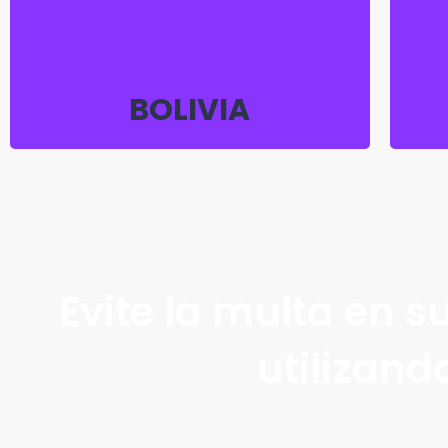
Barrio Sirai Calle Los
SANTA CRUZ |
Claveles Nº 507.
BOLIVIA
Evite la multa en s
utilizand