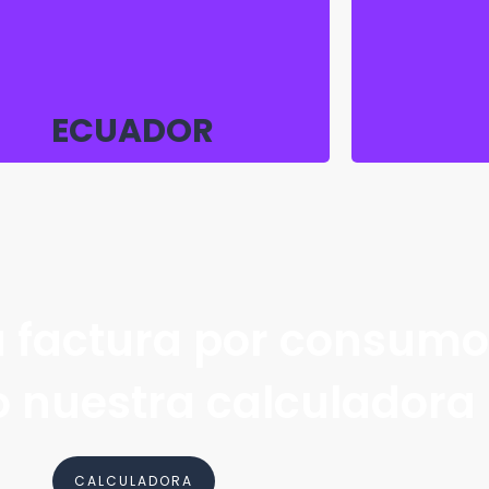
Pasaje Treinta y Dos
ECUADOR
u factura por consumo
o nuestra calculadora
CALCULADORA