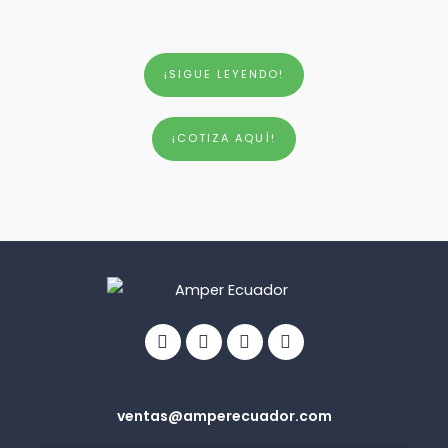
¡SIGUE LEYENDO!
¡COTIZA AQUÍ!
Facebook
Linkedin
Youtube
Info-
circle
ventas@amperecuador.com