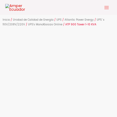
Ir
al
contenido
Inicio
/
Unidad de Calidad de Energía
/
UPS
/
Atlantic Power Energy
/
UPS´s
110V/208V/220V
/
UPS's Monofásicas Online
/ ATP 900 Tower 1-10 KVA