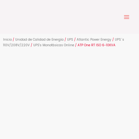
Ir
al
contenido
Inicio
/
Unidad de Calidad de Energía
/
UPS
/
Atlantic Power Energy
/
UPS´s
110V/208V/220V
/
UPS's Monofásicas Online
/ ATP One RT ISO 6-10KVA