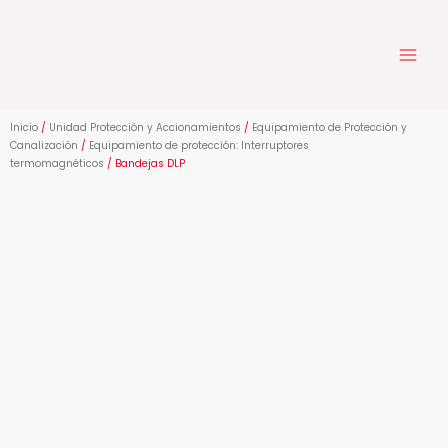
Ir
al
contenido
Inicio
/
Unidad Protección y Accionamientos
/
Equipamiento de Protección y
Canalización
/
Equipamiento de protección: Interruptores
termomagnéticos
/ Bandejas DLP