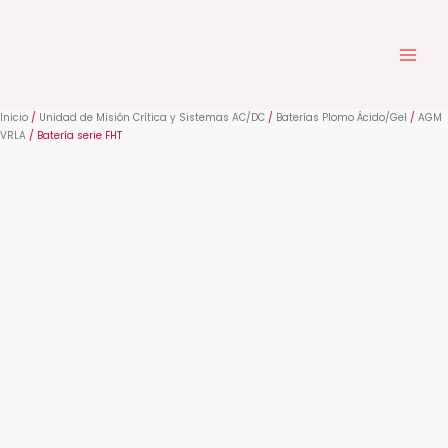
Ir
al
contenido
Inicio
/
Unidad de Misión Crítica y Sistemas AC/DC
/
Baterías Plomo Ácido/Gel
/
AGM
VRLA
/ Batería serie FHT