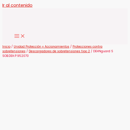
Ir al contenido
Inicio
/
Unidad Protección y Accionamientos
/
Protecciones contra
sobretensiones
/
Descargadores de sobretensiones tipo 2
/ DEHNguard S
SOB.DEH.P.952070