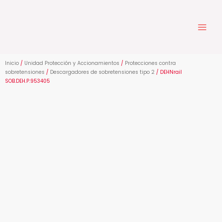
Ir
al
contenido
Inicio
/
Unidad Protección y Accionamientos
/
Protecciones contra
sobretensiones
/
Descargadores de sobretensiones tipo 2
/ DEHNrail
SOB.DEH.P.953405