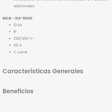
adicionales
MCB – DX³ 6000
10 kA
1P
230/400 V~
50 A
C curve
Características Generales
Beneficios