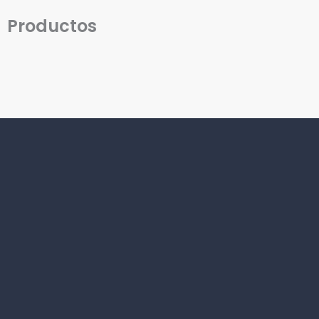
Productos
Facebook
Linkedin
Youtube
Info-