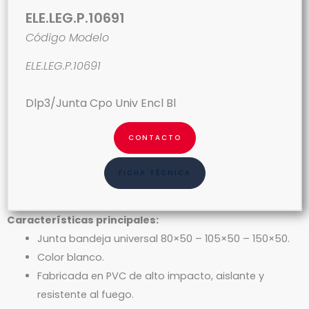
ELE.LEG.P.10691
Código Modelo
ELE.LEG.P.10691
Dlp3/Junta Cpo Univ Encl Bl
CONTACTO
FICHA TÉCNICA
Características principales:
Junta bandeja universal 80×50 – 105×50 – 150×50.
Color blanco.
Fabricada en PVC de alto impacto, aislante y
resistente al fuego.