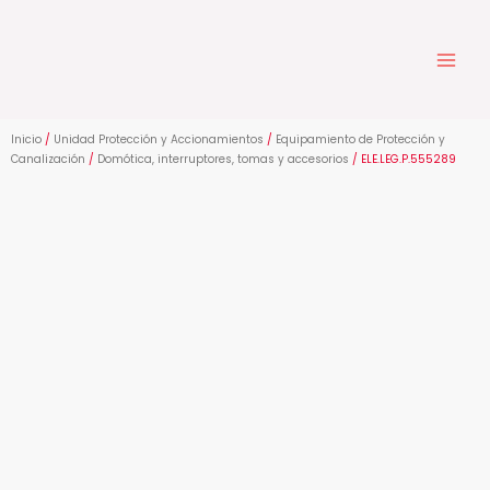
Ir
al
contenido
Inicio
/
Unidad Protección y Accionamientos
/
Equipamiento de Protección y
Canalización
/
Domótica, interruptores, tomas y accesorios
/ ELE.LEG.P.555289