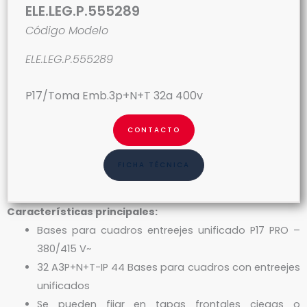
ELE.LEG.P.555289
Código Modelo
ELE.LEG.P.555289
P17/Toma Emb.3p+N+T 32a 400v
CONTACTO
FICHA TÉCNICA
Características principales:
Bases para cuadros entreejes unificado P17 PRO –
380/415 V~
32 A3P+N+T-IP 44 Bases para cuadros con entreejes
unificados
Se pueden fijar en tapas frontales ciegas o