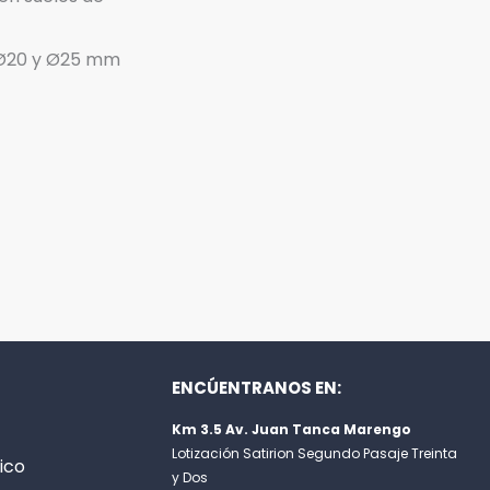
e Ø20 y Ø25 mm
ENCÚENTRANOS EN:
Km 3.5 Av. Juan Tanca Marengo
Lotización Satirion Segundo Pasaje Treinta
ico
y Dos