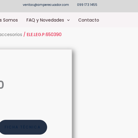
ventas@amperecuador.com
099 173 1455
s Somos
FAQ y Novedades
Contacto
accesorios
/ ELE.LEG.P.650390
0
FICHA TÉCNICA