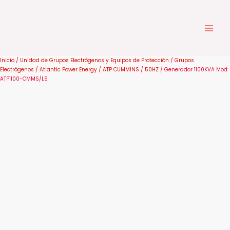
Ir
al
contenido
Inicio
/
Unidad de Grupos Electrógenos y Equipos de Protección
/
Grupos
Electrógenos
/
Atlantic Power Energy
/
ATP CUMMINS
/
50HZ
/ Generador 1100KVA Mod:
ATP1100-CMMS/LS