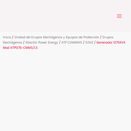
Ir
al
contenido
Inicio
/
Unidad de Grupos Electrógenos y Equipos de Protección
/
Grupos
Electrógenos
/
Atlantic Power Energy
/
ATP CUMMINS
/
50HZ
/ Generador 1375KVA
Mod ATP1375-CMMS/LS