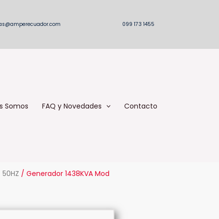
as@amperecuador.com
099 173 1455
s Somos
FAQ y Novedades
Contacto
/
50HZ
/ Generador 1438KVA Mod