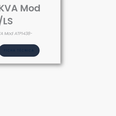
8KVA Mod
/LS
A Mod ATP1438-
FICHA TÉCNICA