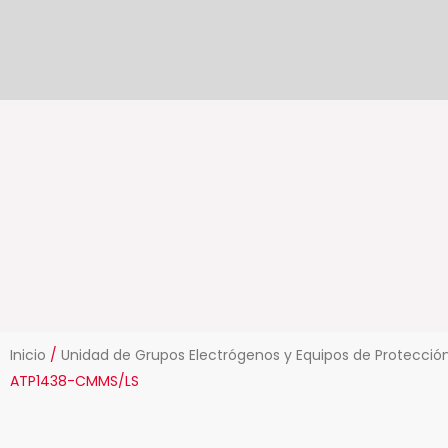
Ir
al
contenido
Inicio
/
Unidad de Grupos Electrógenos y Equipos de Protecció
ATP1438-CMMS/LS