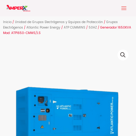
Ir
al
contenido
Inicio
/
Unidad de Grupos Electrógenos y Equipos de Protección
/
Grupos
Electrógenos
/
Atlantic Power Energy
/
ATP CUMMINS
/
50HZ
/ Generador 1650KVA
Mod: ATP1650-CMMS/LS