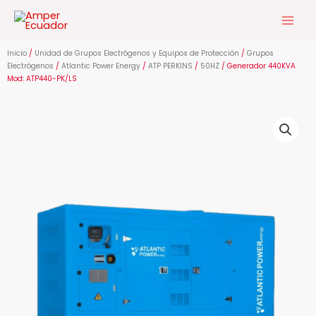
Ir
al
contenido
Inicio
/
Unidad de Grupos Electrógenos y Equipos de Protección
/
Grupos
Electrógenos
/
Atlantic Power Energy
/
ATP PERKINS
/
50HZ
/ Generador 440KVA
Mod: ATP440-PK/LS