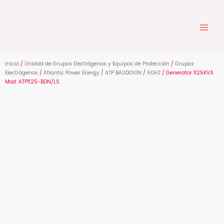
Ir
al
contenido
Inicio
/
Unidad de Grupos Electrógenos y Equipos de Protección
/
Grupos
Electrógenos
/
Atlantic Power Energy
/
ATP BAUDOUIN
/
60HZ
/ Generator 1125KVA
Mod: ATP1125-BDN/LS