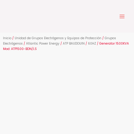
Ir
al
contenido
Inicio
/
Unidad de Grupos Electrógenos y Equipos de Protección
/
Grupos
Electrógenos
/
Atlantic Power Energy
/
ATP BAUDOUIN
/
60HZ
/ Generator 1500KVA
Mod: ATP1500-BDN/LS