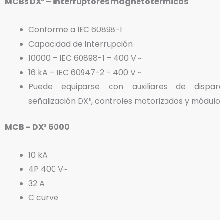
MCBs DX³ – interruptores magnetotérmicos
Conforme a IEC 60898-1
Capacidad de Interrupción
10000 – IEC 60898-1 – 400 V ~
16 kA – IEC 60947-2 – 400 V ~
Puede equiparse con auxiliares de disp
señalización DX³, controles motorizados y módulo
MCB – DX³ 6000
10 kA
4P 400 V~
32 A
C curve