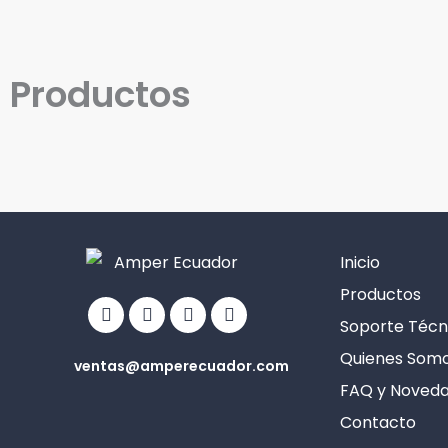
Productos
Inicio
Facebook
Linkedin
Youtube
Info-
Productos
circle
Soporte Técn
Quienes Som
ventas@amperecuador.com
FAQ y Noved
Contacto