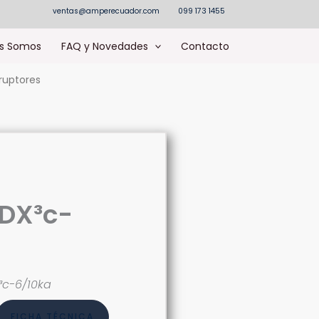
ventas@amperecuador.com
099 173 1455
s Somos
FAQ y Novedades
Contacto
ruptores
 DX³c-
³c-6/10ka
FICHA TÉCNICA