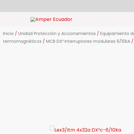
Ir
al
contenido
Inicio
/
Unidad Protección y Accionamientos
/
Equipamiento de
termomagnéticos
/
MCB DX³ Interruptores modulares 6/10kA
/