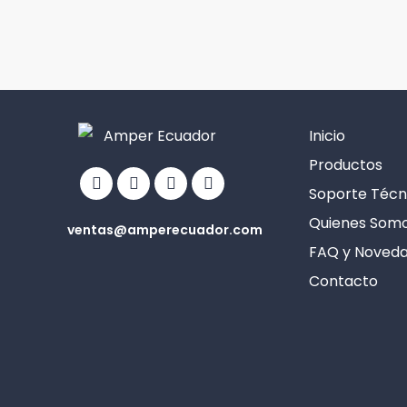
Inicio
Facebook
Linkedin
Youtube
Info-
Productos
circle
Soporte Técn
Quienes Som
ventas@amperecuador.com
FAQ y Noved
Contacto