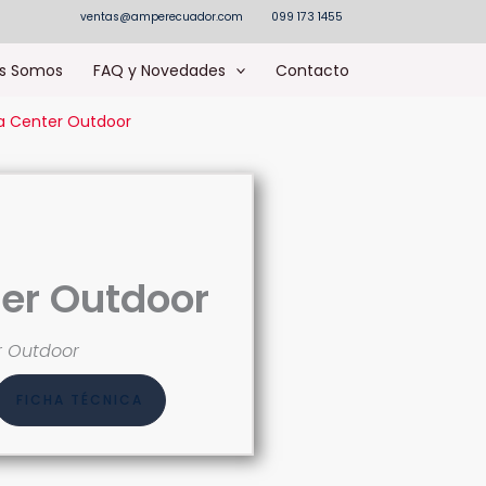
ventas@amperecuador.com
099 173 1455
s Somos
FAQ y Novedades
Contacto
a Center Outdoor
ter Outdoor
r Outdoor
FICHA TÉCNICA