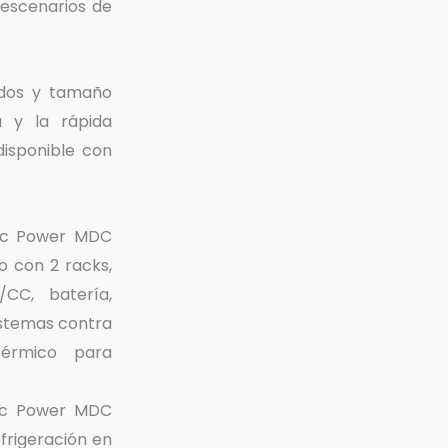
escenarios de
ados y tamaño
 y la rápida
disponible con
ic Power MDC
o con 2 racks,
/CC, batería,
sistemas contra
térmico para
ic Power MDC
frigeración en