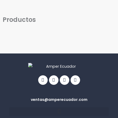
Productos
Facebook
Linkedin
Youtube
Info-
circle
ventas@amperecuador.com