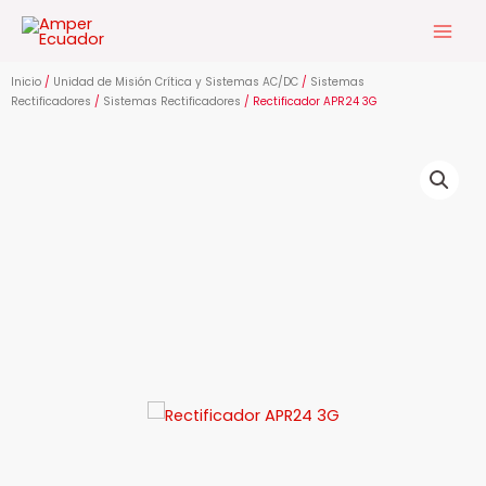
Ir
al
contenido
Inicio
/
Unidad de Misión Crítica y Sistemas AC/DC
/
Sistemas
Rectificadores
/
Sistemas Rectificadores
/ Rectificador APR24 3G