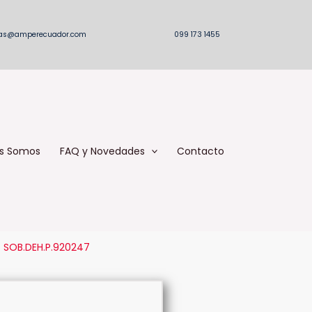
as@amperecuador.com
099 173 1455
s Somos
FAQ y Novedades
Contacto
 SOB.DEH.P.920247