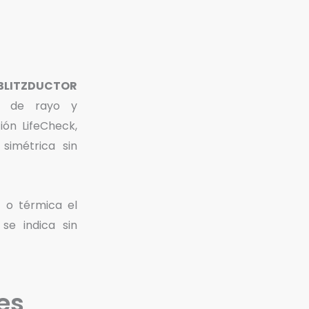
 BLITZDUCTOR
es de rayo y
ión LifeCheck,
simétrica sin
a o térmica el
se indica sin
es