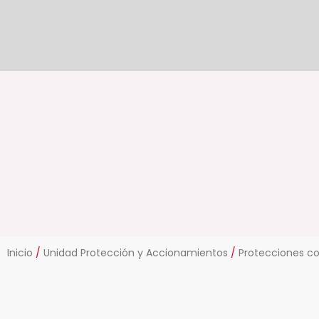
Ir
al
contenido
Inicio
/
Unidad Protección y Accionamientos
/
Protecciones co