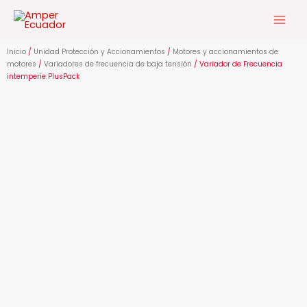
Ir
al
contenido
Inicio
/
Unidad Protección y Accionamientos
/
Motores y accionamientos de
motores
/
Variadores de frecuencia de baja tensión
/ Variador de Frecuencia
intemperie PlusPack