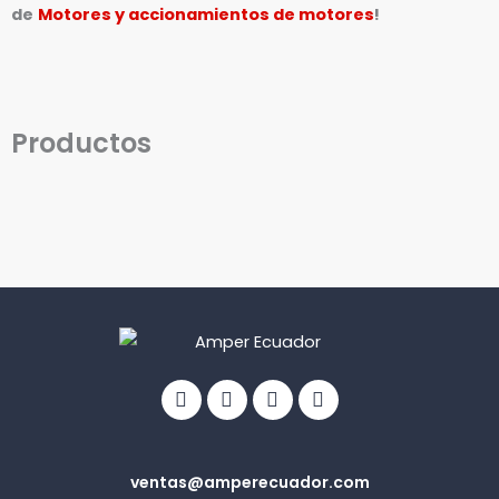
de
Motores y accionamientos de motores
!
Productos
Facebook
Linkedin
Youtube
Info-
circle
ventas@amperecuador.com