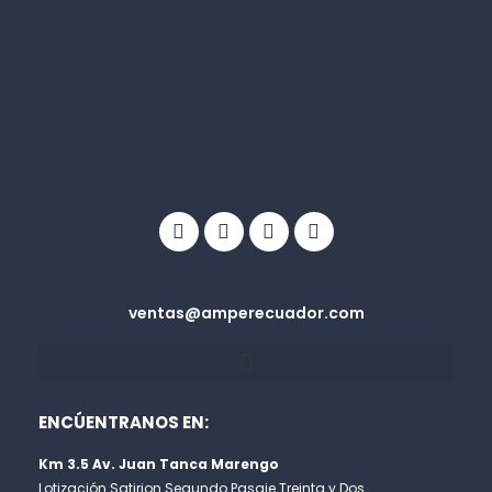
Facebook
Linkedin
Youtube
Info-
circle
ventas@amperecuador.com
ENCÚENTRANOS EN:
Km 3.5 Av. Juan Tanca Marengo
Lotización Satirion Segundo Pasaje Treinta y Dos