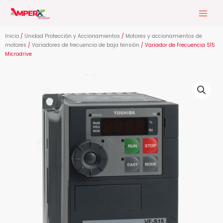
Ir
al
contenido
Inicio
/
Unidad Protección y Accionamientos
/
Motores y accionamientos de
motores
/
Variadores de frecuencia de baja tensión
/ Variador de Frecuencia S15
Microdrive